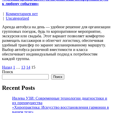
к любому событию»
|
Комментариев нет
|
Uncategorized
Аренда автобуса на день — удобное решение для организации
групповых поездок, будь то корпоративное мероприятие,
экскурсия или свадьба. Этот вариант позволяет комфортно
размещать пассажиров и облегчит логистику, обеспечивая
удобный трансфер по заранее запланированному маршруту.
Выбор автобуса различной вместимости и класса
обеспечивает индивидуальный подход к потребностям
каждой группы.
Пагинация
Назад
1
…
13
14
15
Поиск
записей
Поиск
Recent Posts
Ивлева УЗИ: Современные технологии диагностики и
их преимущества
«Хиропрактика: Искусство восстановления гармонии в
вашем теле»